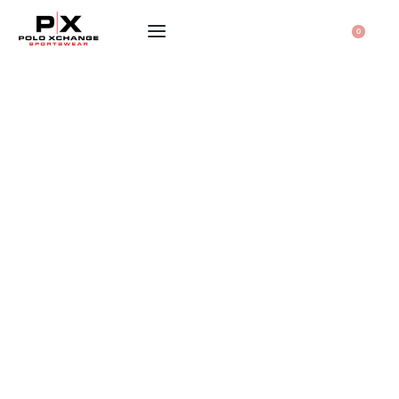
0
NARUKVICE
REMENI
TORBICE
PRIVJESCI