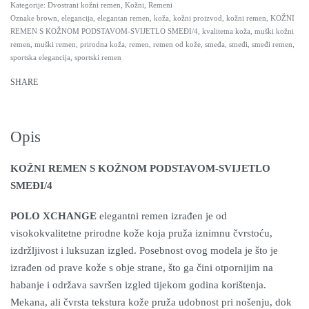
Kategorije:
Dvostrani kožni remen
,
Kožni
,
Remeni
Oznake
brown
,
elegancija
,
elegantan remen
,
koža
,
kožni proizvod
,
kožni remen
,
KOŽNI
REMEN S KOŽNOM PODSTAVOM-SVIJETLO SMEĐI/4
,
kvalitetna koža
,
muški kožni
remen
,
muški remen
,
prirodna koža
,
remen
,
remen od kože
,
smeđa
,
smeđi
,
smeđi remen
,
sportska elegancija
,
sportski remen
SHARE
Opis
KOŽNI REMEN S KOŽNOM PODSTAVOM-SVIJETLO
SMEĐI/4
POLO XCHANGE
elegantni remen izrađen je od
visokokvalitetne prirodne kože koja pruža iznimnu čvrstoću,
izdržljivost i luksuzan izgled. Posebnost ovog modela je što je
izrađen od prave kože s obje strane, što ga čini otpornijim na
habanje i održava savršen izgled tijekom godina korištenja.
Mekana, ali čvrsta tekstura kože pruža udobnost pri nošenju, dok