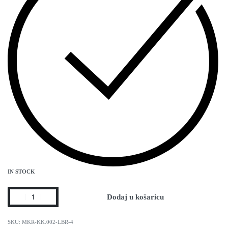
IN STOCK
Dodaj u košaricu
MKR-KK.002-LBR-4