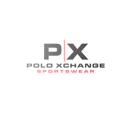
sitnice. Vanjski džepovi omogućavaju brzo i jednostavno
pristupanje osnovnim stvarima. Zatvaranje je često
izvedeno sa jakim patentnim zatvaračem, što dodatno
osigurava sigurnost sadržaja. Remen za rame je podesiv i
udoban za nošenje. Sa svojim bezvremenskim dizajnom i
izdržljivošću, ova kožna torbica je savršen izbor za
svakodnevnu upotrebu, poslovne prilike ili putovanja.
Informacije
Dostava
Troškove dostave zaračunavamo u košarici kad odaberete
proizvod. Besplatna dostava iznad 60€. Dostava se vrši na
području Republike Hrvatske.
Veličina
Odgovara veličini. Trebate li savjet o veličini?