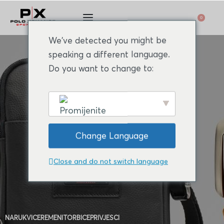
0
We've detected you might be
speaking a different language.
Do you want to change to:
English
Change Language
Close and do not switch language
NARUKVICE
REMENI
TORBICE
PRIVJESCI